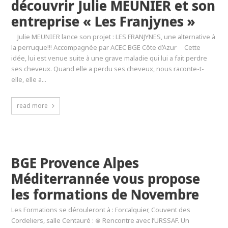
découvrir Julie MEUNIER et son
entreprise « Les Franjynes »
Julie MEUNIER lance son projet : LES FRANJYNES, une alternative à
la perruque!!! Accompagnée par ACEC BGE Côte d’Azur Cette
idée, lui est venue suite à une grave maladie qui lui a fait perdre
ses cheveux. Quand elle a perdu ses cheveux, nous raconte-t-
elle, elle a...
read more
BGE Provence Alpes
Méditerrannée vous propose
les formations de Novembre
Les Formations se dérouleront à : Forcalquier, Couvent des
Cordeliers, salle Centauré : ⊗ Rencontre avec l’URSSAF. Un