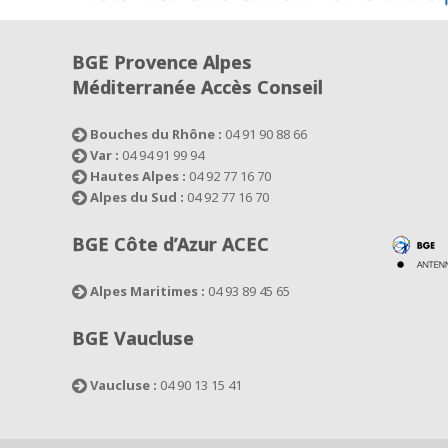
BGE Provence Alpes
Méditerranée Accès Conseil
Bouches du Rhône :
04 91 90 88 66
Var :
04 94 91 99 94
Hautes Alpes :
04 92 77 16 70
Alpes du Sud :
04 92 77 16 70
BGE Côte d’Azur ACEC
Alpes Maritimes :
04 93 89 45 65
BGE Vaucluse
Vaucluse :
04 90 13 15 41