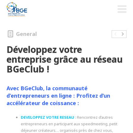
General
Développez votre
entreprise grâce au réseau
BGeClub !
Avec BGeClub, la communauté
d’entrepreneurs en ligne : Profitez d’un
accélérateur de coissance :
DEV
ELOPPEZ VOTRE RESEAU
:
Rencontrez d’autres
entrepreneurs en participant aux speedmeeting, petit
déjeuner créateurs… organisés près de chez vous,