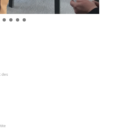
t des
tite