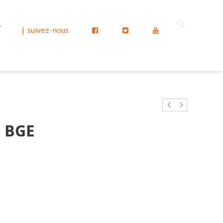
T
| suivez-nous
E BGE