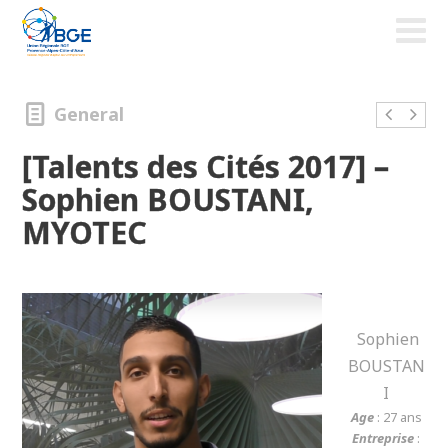
General
[Talents des Cités 2017] –
Sophien BOUSTANI,
MYOTEC
Sophien
BOUSTAN
I
Age
: 27 ans
Entreprise
: